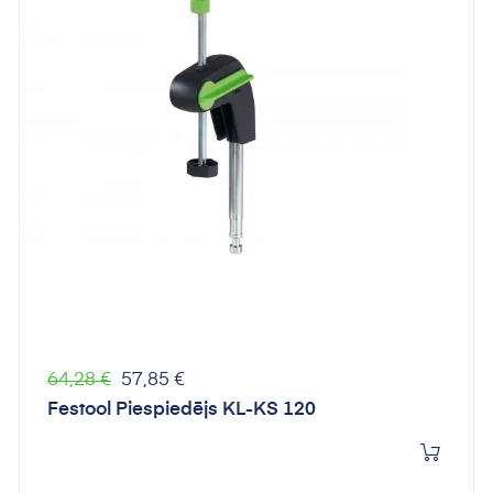
Parastā
Cena
64,28 €
57,85 €
cena
Festool Piespiedējs KL-KS 120