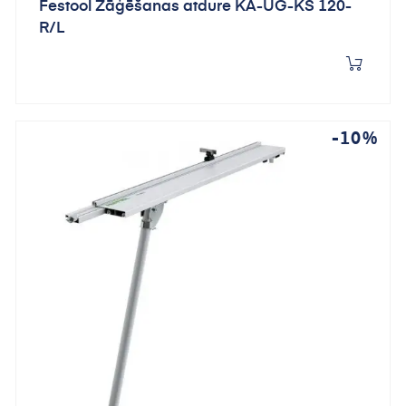
Festool Zāģēšanas atdure KA-UG-KS 120-
R/L
-10%