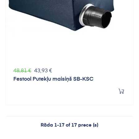
Parastā
Cena
48,81 €
43,93 €
cena
Festool Putekļu maisiņš SB-KSC
Rāda 1-17 of 17 prece (s)