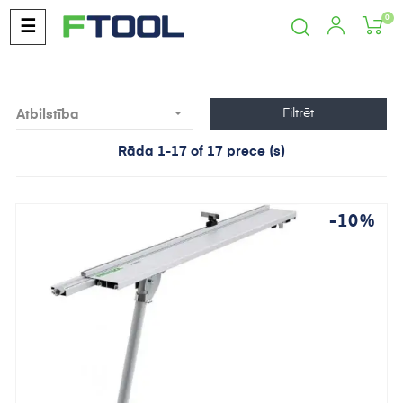
0
Toggle
☰
navigation

Filtrēt
Atbilstība
Rāda 1-17 of 17 prece (s)
-10%