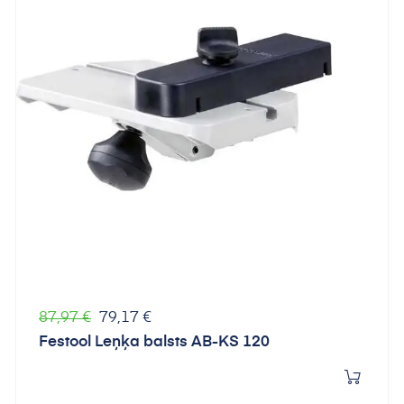
Parastā
Cena
87,97 €
79,17 €
cena
Festool Leņķa balsts AB-KS 120