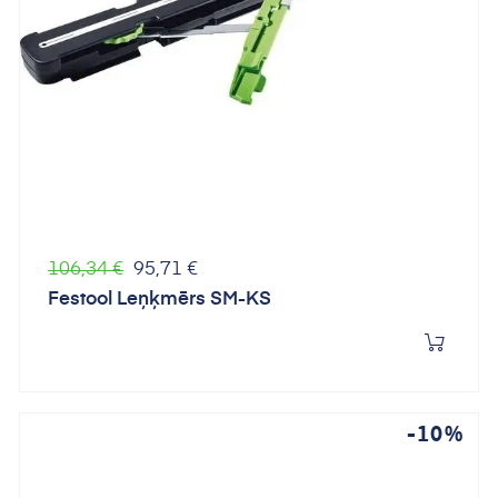
Parastā
Cena
106,34 €
95,71 €
cena
Festool Leņķmērs SM-KS
-10%