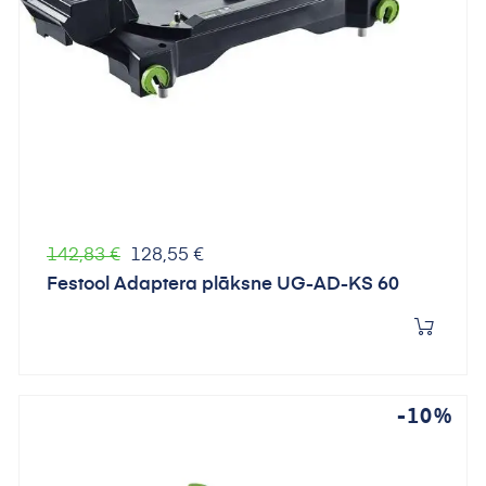
Parastā
Cena
142,83 €
128,55 €
cena
Festool Adaptera plāksne UG-AD-KS 60
-10%