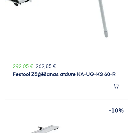
Parastā
Cena
292,05 €
262,85 €
cena
Festool Zāģēšanas atdure KA-UG-KS 60-R
-10%