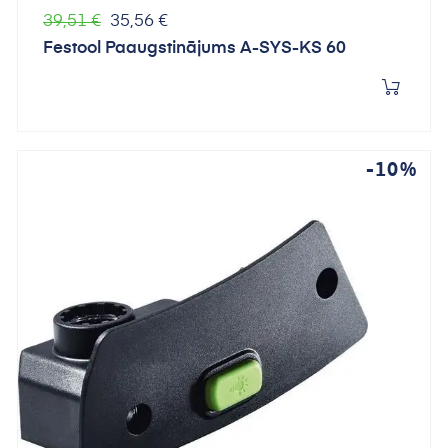
Parastā
Cena
39,51 €
35,56 €
cena
Festool Paaugstinājums A-SYS-KS 60
-10%