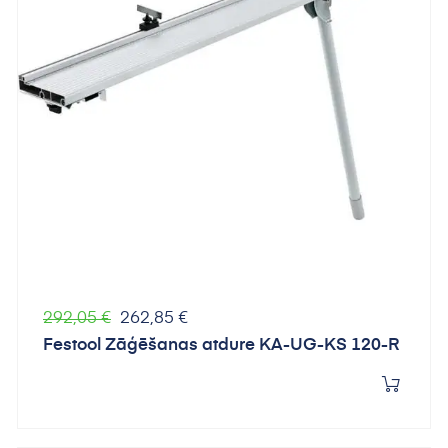
Parastā
Cena
292,05 €
262,85 €
cena
Festool Zāģēšanas atdure KA-UG-KS 120-R