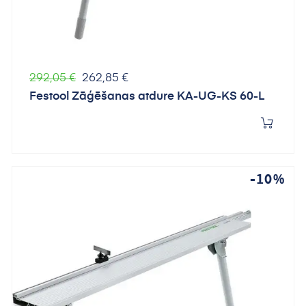
Parastā
Cena
292,05 €
262,85 €
cena
Festool Zāģēšanas atdure KA-UG-KS 60-L
-10%