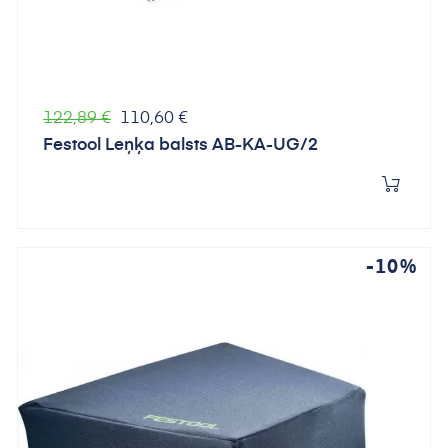
Parastā
Cena
122,89 €
110,60 €
cena
Festool Leņķa balsts AB-KA-UG/2
-10%