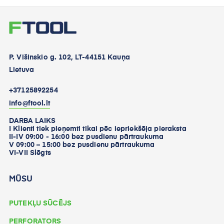
P. Višinskio g. 102, LT-44151 Kauņa
Lietuva
+37125892254
info@ftool.lt
DARBA LAIKS
I Klienti tiek pieņemti tikai pēc iepriekšēja pieraksta
II-IV 09:00 - 16:00 bez pusdienu pārtraukuma
V 09:00 – 15:00 bez pusdienu pārtraukuma
VI-VII Slēgts
MŪSU
PUTEKĻU SŪCĒJS
PERFORATORS