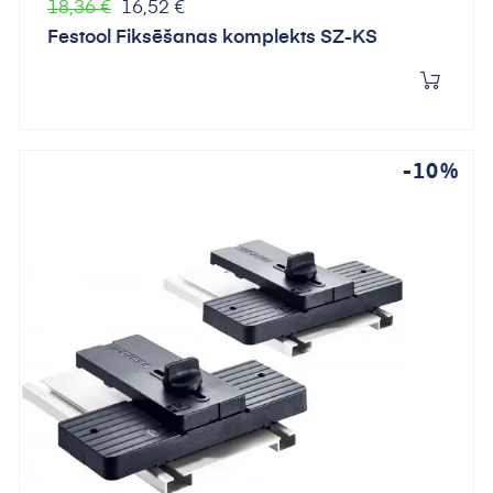
Parastā
Cena
18,36 €
16,52 €
cena
Festool Fiksēšanas komplekts SZ-KS
-10%