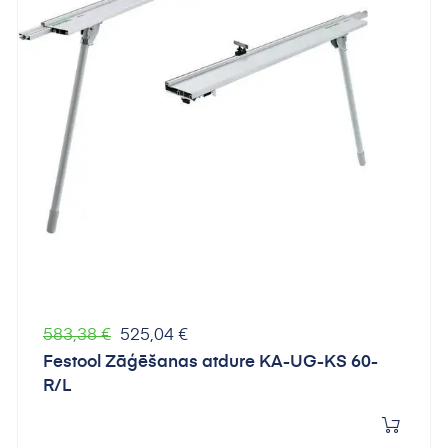
Parastā
Cena
583,38 €
525,04 €
cena
Festool Zāģēšanas atdure KA-UG-KS 60-
R/L