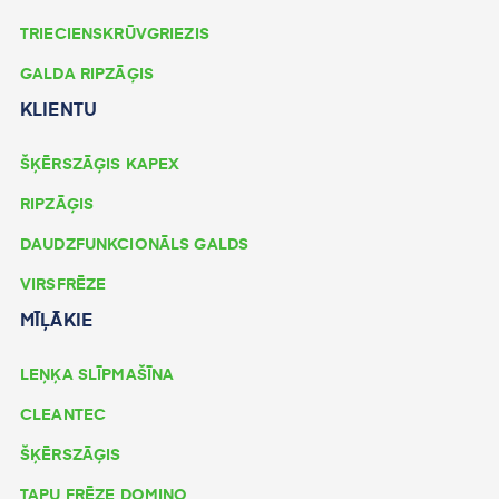
TRIECIENSKRŪVGRIEZIS
GALDA RIPZĀĢIS
KLIENTU
ŠĶĒRSZĀĢIS KAPEX
RIPZĀĢIS
DAUDZFUNKCIONĀLS GALDS
VIRSFRĒZE
MĪĻĀKIE
LEŅĶA SLĪPMAŠĪNA
CLEANTEC
ŠĶĒRSZĀĢIS
TAPU FRĒZE DOMINO