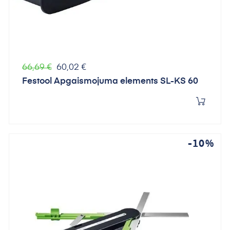
Parastā
Cena
66,69 €
60,02 €
cena
Festool Apgaismojuma elements SL-KS 60
-10%