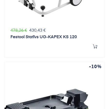
Parastā
Cena
478,26 €
430,43 €
cena
Festool Statīvs UG-KAPEX KS 120
-10%