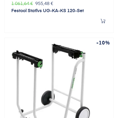
Parastā
Cena
1 061,64 €
955,48 €
cena
Festool Statīvs UG-KA-KS 120-Set
-10%